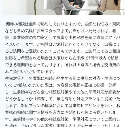
初回の相談は無料で応対しておりますので、些細なお悩み・疑問
なども含め気軽に担当スタッフまでお声がけいただければ、相
続・事業経書の専門家として豊富な実務経験を基に適切にアドバ
イスいたします。ご相談はご来社いただくだけでなく、出張によ
るご訪問をご選択いただくこともできます。ご訪問によるご相談
対応をご希望される場合は大阪駅から在来線で1時間以内で移動
できる範囲内となっております。それ以上遠方の場合は交通費の
みご負担いただいています。
生前対策として実際に相続が発生する前に事前の対応・準備につ
いてご相談いただいた際は、お客様の現状を正確に把握・分析
し、生前贈与などを含む相続税対策やその他の準備対応が必要か
どうかをしっかり精査して、最も有用な対応プランをご提案いた
します。対応プランの構築においては事前ヒアリングを行い、お
客様の相続に関する情報を入念にお聞きした後に考案いたしま
す。生前贈与やその他の相続税対策・準備対応についてご案内し
た後は、そのプランを実際に実行するまでをサポートいたします