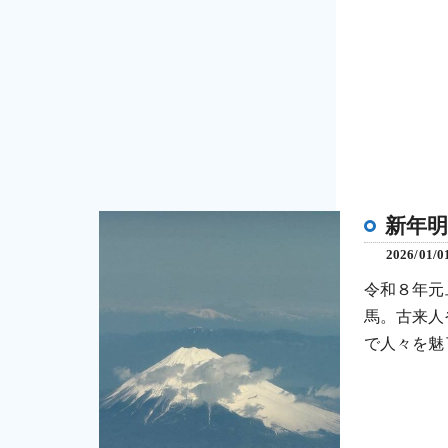
新年
2026/01/0
令和８年元
馬。古来人
で人々を魅