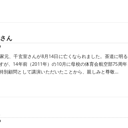
室さん
0
代家元、千玄室さんが8月14日に亡くなられました。茶道に明る
すが、14年前（2011年）の10月に母校の体育会航空部75周年
特別顧問として講演いただいたことから、親しみと尊敬…
9