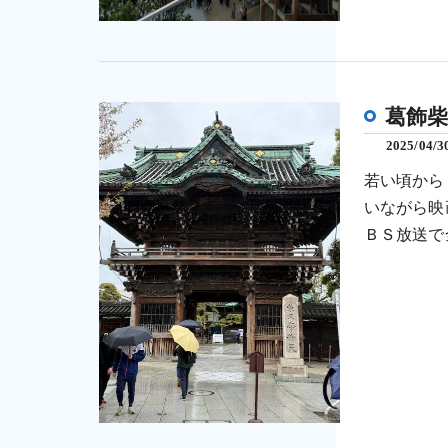
葛飾柴
2025/04/3
若い頃から
いながら映
ＢＳ放送で