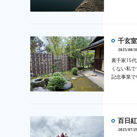
千玄
2025/08/3
裏千家15
くない私で
記念事業で
百日紅
2025/07/2