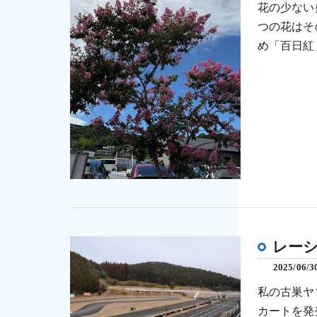
花の少ない
つの花はそ
め「百日紅
レー
2025/06/3
私の古巣ヤ
カートを発