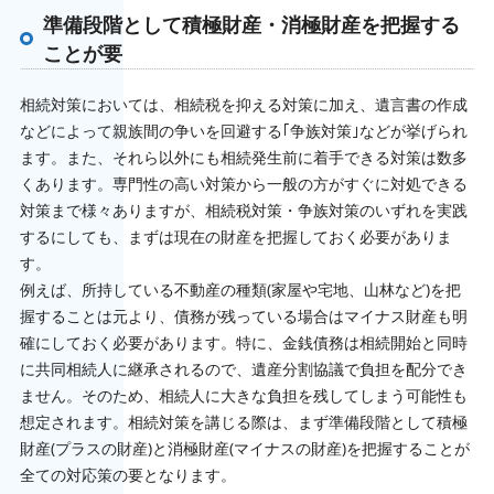
準備段階として積極財産・消極財産を把握する
ことが要
相続対策においては、相続税を抑える対策に加え、遺言書の作成
などによって親族間の争いを回避する｢争族対策｣などが挙げられ
ます。また、それら以外にも相続発生前に着手できる対策は数多
くあります。専門性の高い対策から一般の方がすぐに対処できる
対策まで様々ありますが、相続税対策・争族対策のいずれを実践
するにしても、まずは現在の財産を把握しておく必要がありま
す。
例えば、所持している不動産の種類(家屋や宅地、山林など)を把
握することは元より、債務が残っている場合はマイナス財産も明
確にしておく必要があります。特に、金銭債務は相続開始と同時
に共同相続人に継承されるので、遺産分割協議で負担を配分でき
ません。そのため、相続人に大きな負担を残してしまう可能性も
想定されます。相続対策を講じる際は、まず準備段階として積極
財産(プラスの財産)と消極財産(マイナスの財産)を把握することが
全ての対応策の要となります。