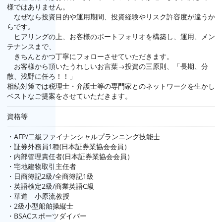
様ではありません。
なぜなら投資目的や運用期間、投資経験やリスク許容度が違うか
らです。
ヒアリングの上、お客様のポートフォリオを構築し、運用、メン
テナンスまで、
きちんとかつ丁寧にフォローさせていただきます。
お客様から頂いたうれしいお言葉→投資の三原則、「長期、分
散、浅野に任ろ！！」
相続対策では税理士・弁護士等の専門家とのネットワークを生かし
ベストなご提案をさせていただきます。
資格等
・AFP/二級ファイナンシャルプランニング技能士
・証券外務員1種(日本証券業協会会員）
・内部管理責任者(日本証券業協会会員）
・宅地建物取引主任者
・日商簿記2級/全商簿記1級
・英語検定2級/商業英語C級
・華道 小原流教授
・2級小型船舶操縦士
・BSACスポーツダイバー