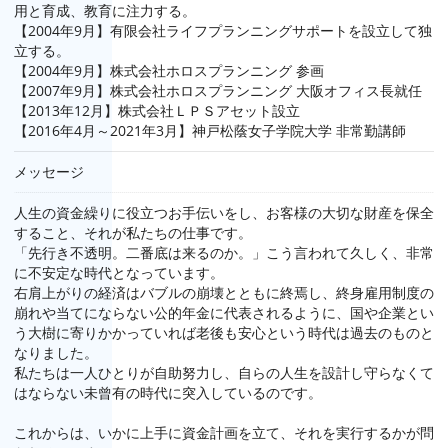
用と育成、教育に注力する。
【2004年9月】有限会社ライフプランニングサポートを設立して独
立する。
【2004年9月】株式会社ホロスプランニング 参画
【2007年9月】株式会社ホロスプランニング 大阪オフィス長就任
【2013年12月】株式会社ＬＰＳアセット設立
【2016年4月～2021年3月】神戸松蔭女子学院大学 非常勤講師
メッセージ
人生の資金繰りに役立つお手伝いをし、お客様の大切な財産を保全
すること、それが私たちの仕事です。
「先行き不透明。二番底は来るのか。」こう言われて久しく、非常
に不安定な時代となっています。
右肩上がりの経済はバブルの崩壊とともに終焉し、終身雇用制度の
崩れや当てにならない公的年金に代表されるように、国や企業とい
う大樹に寄りかかっていれば老後も安心という時代は過去のものと
なりました。
私たちは一人ひとりが自助努力し、自らの人生を設計し守らなくて
はならない未曾有の時代に突入しているのです。
これからは、いかに上手に資金計画を立て、それを実行するかが問