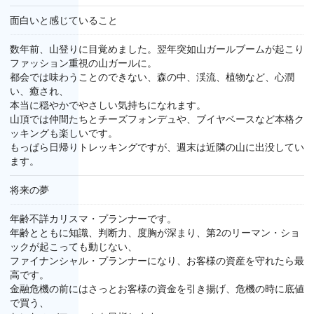
面白いと感じていること
数年前、山登りに目覚めました。翌年突如山ガールブームが起こり
ファッション重視の山ガールに。
都会では味わうことのできない、森の中、渓流、植物など、心潤
い、癒され、
本当に穏やかでやさしい気持ちになれます。
山頂では仲間たちとチーズフォンデュや、ブイヤベースなど本格ク
ッキングも楽しいです。
もっぱら日帰りトレッキングですが、週末は近隣の山に出没してい
ます。
将来の夢
年齢不詳カリスマ・プランナーです。
年齢とともに知識、判断力、度胸が深まり、第2のリーマン・ショ
ックが起こっても動じない、
ファイナンシャル・プランナーになり、お客様の資産を守れたら最
高です。
金融危機の前にはさっとお客様の資金を引き揚げ、危機の時に底値
で買う、