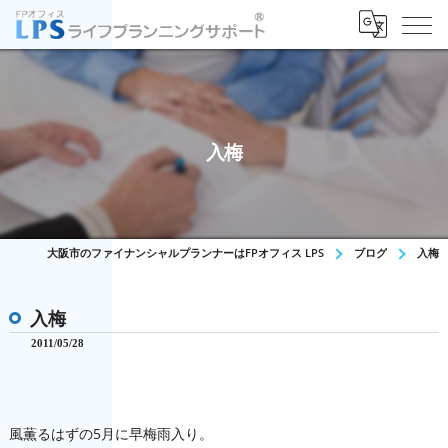
入梅
大阪市のファイナンシャルプランナーはFPオフィス LPS
ブログ
入梅
入梅
2011/05/28
風薫るはずの5月に早梅雨入り。