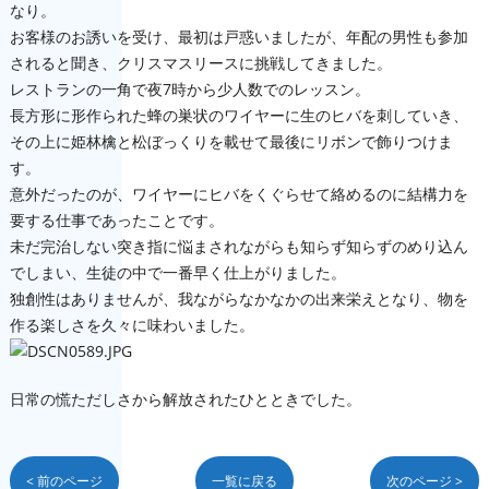
なり。
お客様のお誘いを受け、最初は戸惑いましたが、年配の男性も参加
されると聞き、クリスマスリースに挑戦してきました。
レストランの一角で夜7時から少人数でのレッスン。
長方形に形作られた蜂の巣状のワイヤーに生のヒバを刺していき、
その上に姫林檎と松ぼっくりを載せて最後にリボンで飾りつけま
す。
意外だったのが、ワイヤーにヒバをくぐらせて絡めるのに結構力を
要する仕事であったことです。
未だ完治しない突き指に悩まされながらも知らず知らずのめり込ん
でしまい、生徒の中で一番早く仕上がりました。
独創性はありませんが、我ながらなかなかの出来栄えとなり、物を
作る楽しさを久々に味わいました。
日常の慌ただしさから解放されたひとときでした。
< 前のページ
一覧に戻る
次のページ >