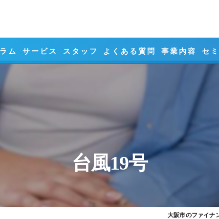
ラム
サービス
スタッフ
よくある質問
事業内容
セ
相続対策
事業承継対策
ライフプランニ
資産設計
台風19号
リスクマネジメ
大阪市のファイナン