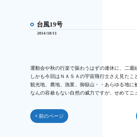
台風19号
2014/10/11
運動会や秋の行楽で賑わうはずの連休に、二週
しかも今回はＮＡＳＡの宇宙飛行士さえ見たこ
観光地、農地、漁業、御嶽山・・あらゆる地に
なんの容赦もない自然の威力ですが、せめてニ
< 前のページ