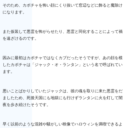
そのため、
カボチャを怖い顔にくり抜いて窓辺などに飾ると魔除け
になります
。
また仮装して悪霊を怖がらせたり、
悪霊と同化することによって禍
を遠ざけるのです。
因みに最初はカボチャではなくカブだったそうですが、
あの顔を模
したカボチャは「ジャック・オ・ランタン」
という名で呼ばれてい
ます。
悪いことばかりしていたジャックは、
彼の魂を取りに来た悪霊をだ
ましたため、
死後天国にも地獄にも行けずランタンに火を灯して闇
夜を歩き続け
たそうです。
早く以前のような混雑や騒がしい映像でハロウィンを満喫できるよ