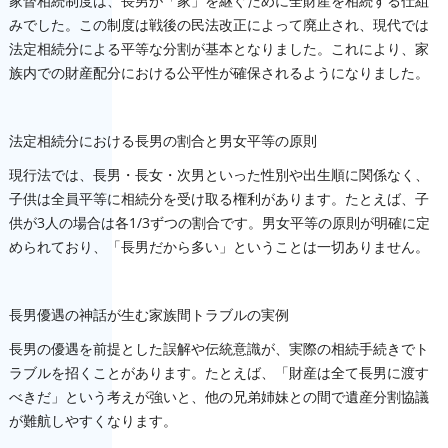
家督相続制度は、長男が「家」を継ぐために全財産を相続する仕組
みでした。この制度は戦後の民法改正によって廃止され、現代では
法定相続分による平等な分割が基本となりました。これにより、家
族内での財産配分における公平性が確保されるようになりました。
法定相続分における長男の割合と男女平等の原則
現行法では、長男・長女・次男といった性別や出生順に関係なく、
子供は全員平等に相続分を受け取る権利があります。たとえば、子
供が3人の場合は各1/3ずつの割合です。男女平等の原則が明確に定
められており、「長男だから多い」ということは一切ありません。
長男優遇の神話が生む家族間トラブルの実例
長男の優遇を前提とした誤解や伝統意識が、実際の相続手続きでト
ラブルを招くことがあります。たとえば、「財産は全て長男に渡す
べきだ」という考えが強いと、他の兄弟姉妹との間で遺産分割協議
が難航しやすくなります。