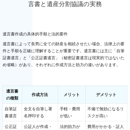
言書と遺産分割協議の実務
遺言書作成の具体的手順と法的要件
遺言書によって長男に全ての財産を相続させたい場合、法律上の要
件と手順を正確に理解することが重要です。遺言書には主に「自筆
証書遺言」と「公正証書遺言」（秘密証書遺言は現実的ではないた
め省略）があり、それぞれに作成方法と効力の違いがあります。
遺言書
作成方法
メリット
デメリット
の種類
自筆証
全文を自筆し署
手軽・費用
不備で無効になるリ
書遺言
名押印する
が低い
スクが高い
公正証
公証人が作成・
法的効力が
費用がかかる・証人