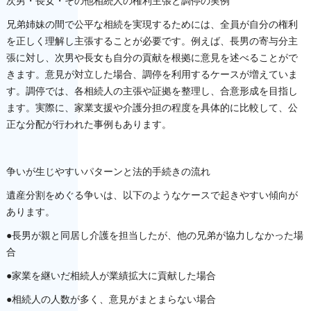
次男・長女・その他相続人の権利主張と調停の実例
兄弟姉妹の間で公平な相続を実現するためには、全員が自分の権利
を正しく理解し主張することが必要です。例えば、長男の寄与分主
張に対し、次男や長女も自分の貢献を根拠に意見を述べることがで
きます。意見が対立した場合、調停を利用するケースが増えていま
す。調停では、各相続人の主張や証拠を整理し、合意形成を目指し
ます。実際に、家業支援や介護分担の程度を具体的に比較して、公
正な分配が行われた事例もあります。
争いが生じやすいパターンと法的手続きの流れ
遺産分割をめぐる争いは、以下のようなケースで起きやすい傾向が
あります。
●長男が親と同居し介護を担当したが、他の兄弟が協力しなかった場
合
●家業を継いだ相続人が業績拡大に貢献した場合
●相続人の人数が多く、意見がまとまらない場合