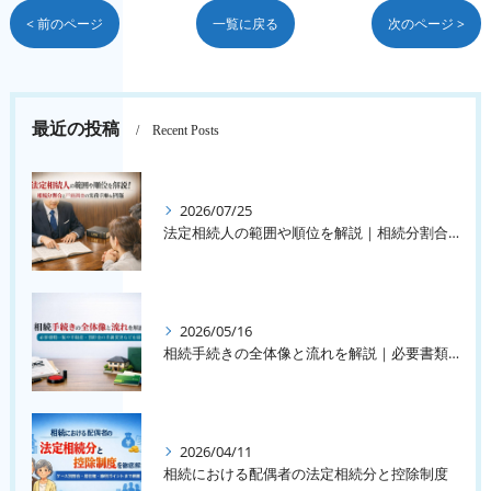
< 前のページ
一覧に戻る
次のページ >
最近の投稿
Recent Posts
2026/07/25
法定相続人の範囲や順位を解説｜相続分割合と戸籍調査の実務手順も紹介
2026/05/16
相続手続きの全体像と流れを解説｜必要書類一覧や不動産・預貯金の名義変更など
2026/04/11
相続における配偶者の法定相続分と控除制度