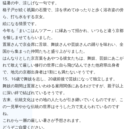
猛暑の中、涼しげな一句です。
格子戸が続く祇園の石畳で、涼を求めてゆったりと歩く浴衣姿の傍
ら、打ち水をする京女。
絵になる情景です。
今年も「まいこはんツアー」に縁あって招かれ、いつもと違う京都
を愉しませてもらいました。
置屋さんで京会席に舌鼓、舞妓さんや芸妓さんの踊りを味わい、全
国から集まった仲間たちと盛り上がりました。
はんなりとした京言葉をあやつる彼女たちは、舞妓、芸妓にあこが
れて敢えて厳しい修行の世界に自ら飛び込んできた他府県出身者
で、地元の京都出身者は1割にも満たないそうです。
15、16歳で舞妓を志し、20歳前後で芸妓になって独立します。
舞妓の期間は置屋といわゆる雇用関係にあるわけですが、親子以上
に深い絆で結ばれているそうです。
古来、伝統文化はその地の人たちが引き継いでいくものですが、こ
の一見華やかな伝統の世界はそうした力で支えられているのです
ね。
これから一層の厳しい暑さが予想されます。
どうぞご自愛ください。