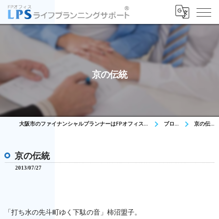
京の伝統
大阪市のファイナンシャルプランナーはFPオフィス LPS
ブログ
京の伝統
京の伝統
2013/07/27
「打ち水の先斗町ゆく下駄の音」柿沼盟子。